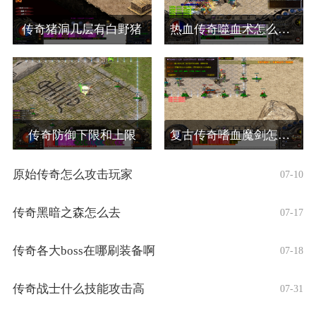
传奇猪洞几层有白野猪
热血传奇噬血术怎么合成
传奇防御下限和上限
复古传奇嗜血魔剑怎么弄的啊
原始传奇怎么攻击玩家
07-10
传奇黑暗之森怎么去
07-17
传奇各大boss在哪刷装备啊
07-18
传奇战士什么技能攻击高
07-31