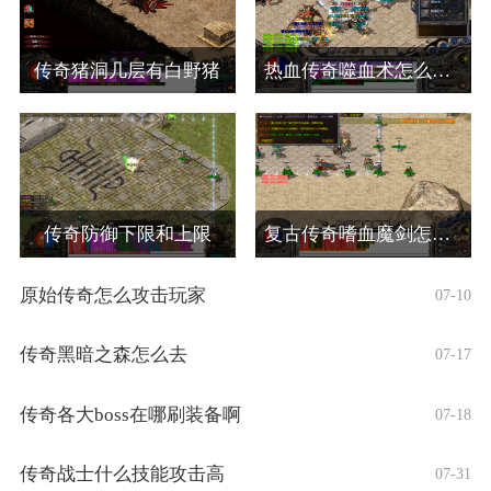
传奇猪洞几层有白野猪
热血传奇噬血术怎么合成
传奇防御下限和上限
复古传奇嗜血魔剑怎么弄的啊
原始传奇怎么攻击玩家
07-10
传奇黑暗之森怎么去
07-17
传奇各大boss在哪刷装备啊
07-18
传奇战士什么技能攻击高
07-31