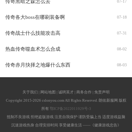
传奇黑暗之森怎么去
07-17
传奇各大boss在哪刷装备啊
07-18
传奇战士什么技能攻击高
07-31
热血传奇噬血术怎么合成
08-02
传奇赤月抉择之地爆什么东西
08-03
关于我们 | 网站地图 | 诚聘英才 | 商务合作 | 免责声明
Copyright 2015-2026 cslonyou.com All Rights Reserved. 朗佑新服网 版权
所有
鄂ICP备2022011929号-3
抵制不良游戏 拒绝盗版游戏 注意自我保护 谨防受骗上当 适度游戏益脑
沉迷游戏伤身 合理安排时间 享受健康生活 ——《健康游戏忠告》